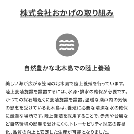
内
株式会社おかげの取り組み
・
笠
岡
諸
島
の
自然豊かな北木島での陸上養殖
陸
美しい海が広がる笠岡の北木島で陸上養殖を行っています。
上
陸上養殖施設を設置するには、水源・排水の確保が必要です。
養
かつての採石場近くに養殖施設を設置。温暖な瀬戸内の気候
殖
の恩恵を受けている北木島は、養殖に必要な清潔な水の確保
で
に最適な場所です。陸上養殖を採用することで、赤潮や台風な
ど自然環境の影響を受けにくく、トレーサビリティ対応の容易
未
化、品質の向上と安定した生産が可能となりました。